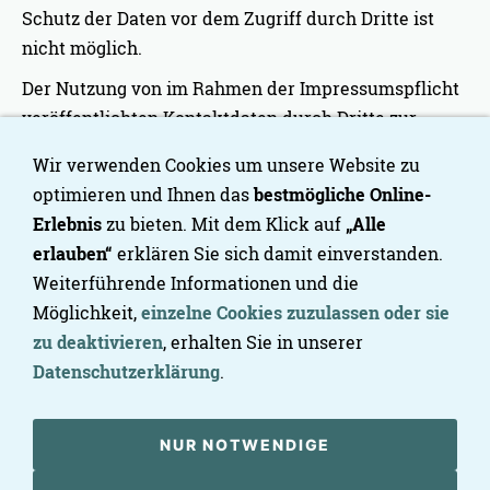
Schutz der Daten vor dem Zugriff durch Dritte ist
nicht möglich.
Der Nutzung von im Rahmen der Impressumspflicht
veröffentlichten Kontaktdaten durch Dritte zur
Übersendung von nicht ausdrücklich angeforderter
Wir verwenden Cookies um unsere Website zu
Werbung und Informationsmaterialien wird hiermit
optimieren und Ihnen das
bestmögliche Online-
ausdrücklich widersprochen. Die Betreiber der
Erlebnis
zu bieten. Mit dem Klick auf
„Alle
Seiten behalten sich ausdrücklich rechtliche
erlauben“
erklären Sie sich damit einverstanden.
Schritte im Falle der unverlangten Zusendung von
Weiterführende Informationen und die
Werbeinformationen, etwa durch Spam-Mails, vor.
Möglichkeit,
einzelne Cookies zuzulassen oder sie
zu deaktivieren
, erhalten Sie in unserer
Datenschutzerklärung
.
NUR NOTWENDIGE