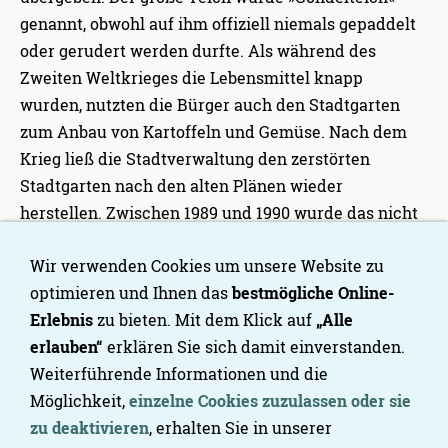
genannt, obwohl auf ihm offiziell niemals gepaddelt
oder gerudert werden durfte. Als während des
Zweiten Weltkrieges die Lebensmittel knapp
wurden, nutzten die Bürger auch den Stadtgarten
zum Anbau von Kartoffeln und Gemüse. Nach dem
Krieg ließ die Stadtverwaltung den zerstörten
Stadtgarten nach den alten Plänen wieder
herstellen. Zwischen 1989 und 1990 wurde das nicht
mehr benötigte Vorwärmbecken des Freibades in ein
Wir verwenden Cookies um unsere Website zu
Feuchtbiotop umgewandelt und der nahe dem
optimieren und Ihnen das
bestmögliche Online-
Gondelteich gelegene Spielplatz neu gestaltet.
Erlebnis
zu bieten. Mit dem Klick auf
„Alle
Quelle: Wolfgang Gaida, Helmut Grothe, 2010: Barocke
erlauben“
erklären Sie sich damit einverstanden.
Pracht, Bürgerstolz und Orte des Wandels – Gärten
Weiterführende Informationen und die
und Parks im Ruhrgebiet, Essen
Möglichkeit,
einzelne Cookies zuzulassen oder sie
zu deaktivieren
, erhalten Sie in unserer